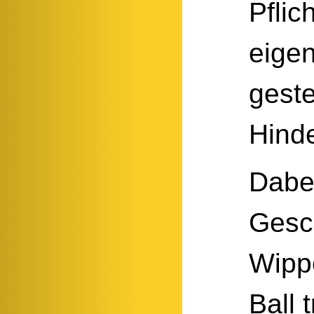
Pflic
eige
geste
Hinde
Dabei
Gesch
Wipp
Ball 