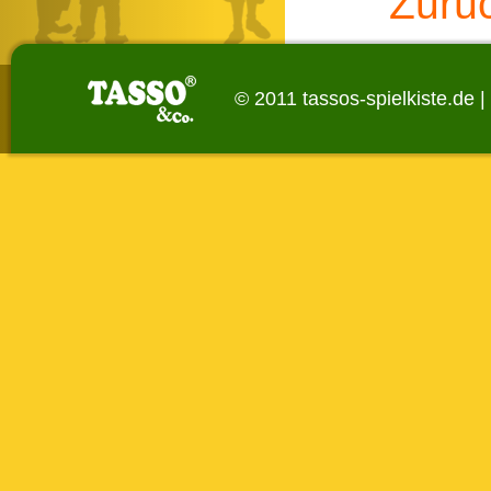
Zurü
© 2011 tassos-spielkiste.de |